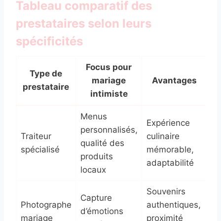
Tableau comparatif des
prestataires selon leurs
spécificités
Focus pour
Type de
mariage
Avantages
prestataire
intimiste
Menus
Expérience
personnalisés,
Traiteur
culinaire
qualité des
spécialisé
mémorable,
produits
adaptabilité
locaux
Souvenirs
Capture
Photographe
authentiques,
d’émotions
mariage
proximité