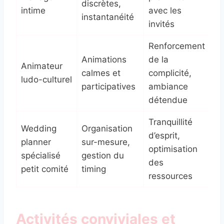
discrètes,
intime
avec les
instantanéité
invités
Renforcement
Animations
de la
Animateur
calmes et
complicité,
ludo-culturel
participatives
ambiance
détendue
Tranquillité
Wedding
Organisation
d’esprit,
planner
sur-mesure,
optimisation
spécialisé
gestion du
des
petit comité
timing
ressources
Activités conviviales et