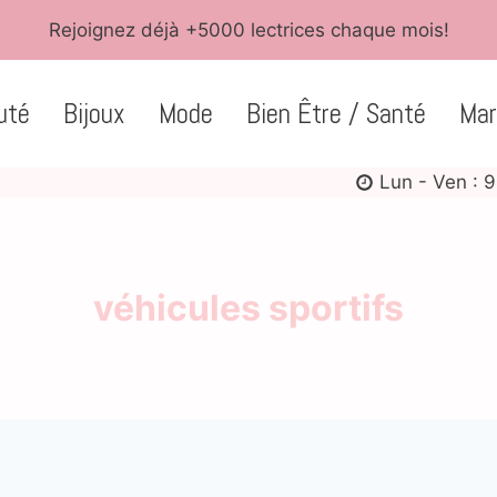
Rejoignez déjà +5000 lectrices chaque mois!
uté
Bijoux
Mode
Bien Être / Santé
Mar
Lun - Ven : 9
véhicules sportifs