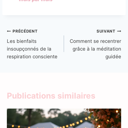
Navigation
PRÉCÉDENT
SUIVANT
Les bienfaits
Comment se recentrer
de
insoupçonnés de la
grâce à la méditation
l’article
respiration consciente
guidée
Publications similaires