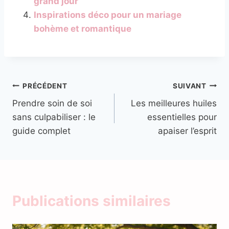
grand jour
Inspirations déco pour un mariage
bohème et romantique
Navigation
PRÉCÉDENT
SUIVANT
Prendre soin de soi
Les meilleures huiles
de
sans culpabiliser : le
essentielles pour
l’article
guide complet
apaiser l’esprit
Publications similaires