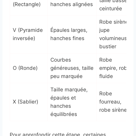
taille basse,
(Rectangle)
hanches alignées
ceinturée
Robe sirène,
V (Pyramide
Épaules larges,
jupe
inversée)
hanches fines
volumineuse,
bustier
Courbes
Robe
O (Ronde)
généreuses, taille
empire, robe
peu marquée
fluide
Taille marquée,
Robe
épaules et
X (Sablier)
fourreau,
hanches
robe sirène
équilibrées
Pour approfondir cette étape, certaines