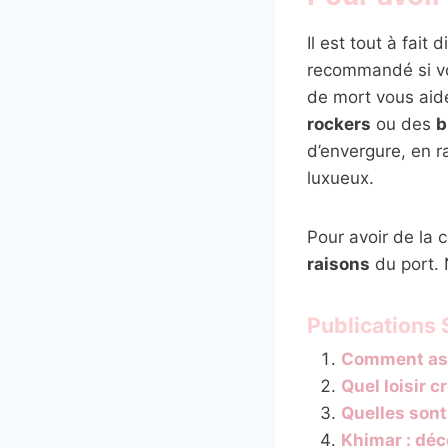
Il est tout à fait 
recommandé si vou
de mort vous aid
rockers
ou des
b
d’envergure, en r
luxueux.
Pour avoir de la c
raisons
du port. 
Publications S
Comment ass
Quel loisir c
Quelles sont
Khimar : déc