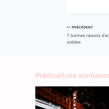
Navigation
PRÉCÉDENT
7 bonnes raisons d’a
de
solides
l’article
Publications similaire