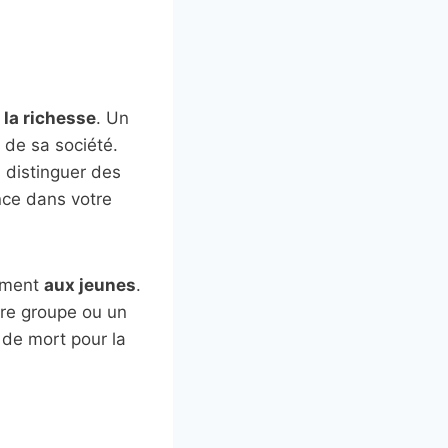
c
la richesse
. Un
 de sa société.
 distinguer des
ce dans votre
uement
aux jeunes
.
re groupe ou un
 de mort pour la