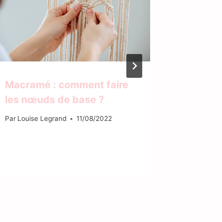
Macramé : comment faire
10 ban
les nœuds de base ?
à ne pa
Par
Louise Legrand
11/08/2022
Par
info