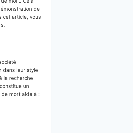
e de mort. Cela
 démonstration de
 cet article, vous
rs.
société
n dans leur style
 à la recherche
 constitue un
 de mort aide à :