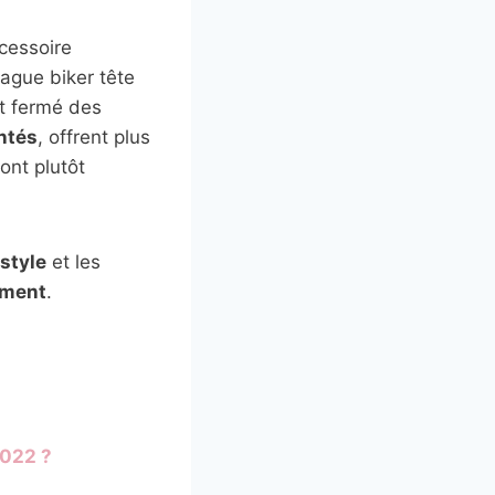
ccessoire
ague biker tête
t fermé des
ntés
, offrent plus
ont plutôt
style
et les
ement
.
2022 ?