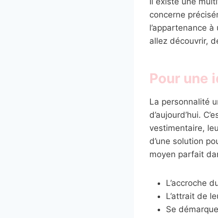
Il existe une mul
concerne précisém
l’appartenance à 
allez découvrir, d
Pour une i
La personnalité u
d’aujourd’hui. C’e
vestimentaire, leu
d’une solution po
moyen parfait dan
L’accroche d
L’attrait de l
Se démarque