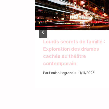
-elle
Lourds secrets de famille :
Exploration des drames
cachés au théâtre
2021
contemporain
Par
Louise Legrand
11/11/2025