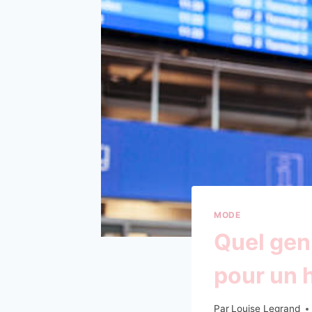
MODE
Quel gen
pour un
Par
Louise Legrand