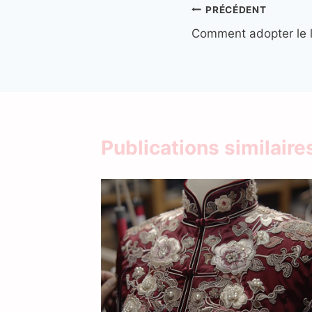
Navigation
PRÉCÉDENT
Comment adopter le l
de
l’article
Publications similaire