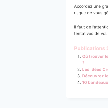
Accordez une gra
risque de vous gê
Il faut de l’atten
tentatives de vol.
Publications S
Où trouver l
?
Les Idées Cr
Découvrez l
10 bandeaux