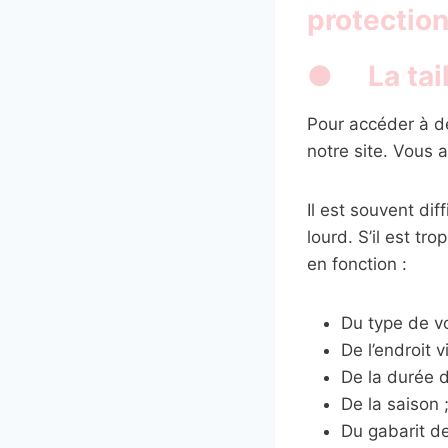
protection
● La taill
Pour accéder à 
notre site. Vous 
Il est souvent diff
lourd. S’il est tr
en fonction :
Du type de v
De l’endroit vi
De la durée 
De la saison 
Du gabarit de