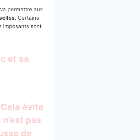
 va permettre aux
selles
. Certains
s imposants sont
c et sa
Cela évite
 n’est pas
ousse de