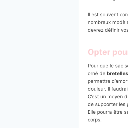
Il est souvent com
nombreux modèles 
devrez définir vo
Opter pou
Pour que le sac so
orné de
bretelle
permettre d’amort
douleur. Il faudr
C’est un moyen de
de supporter les 
Elle pourra être 
corps.