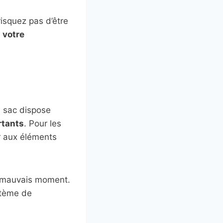
risquez pas d’être
 votre
e sac dispose
rtants
. Pour les
er aux éléments
au mauvais moment.
stème de