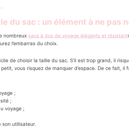
.
e du sac : un élément à ne pas n
de nombreux
sacs à dos de voyage élégants et résistant
aurez l’embarras du choix.
icile de choisir la taille du sac. S’il est trop grand, il ris
op petit, vous risquez de manquer d’espace. De ce fait, il f
oyage ;
sité ;
du voyage ;
;
 son utilisateur.