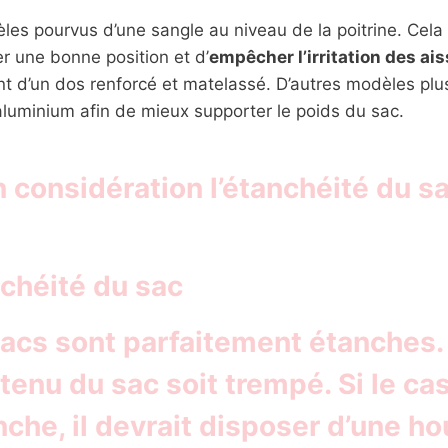
èles pourvus d’une sangle au niveau de la poitrine. Cela
er une bonne position et d’
empêcher l’irritation des ais
t d’un dos renforcé et matelassé. D’autres modèles plu
aluminium afin de mieux supporter le poids du sac.
 considération l’étanchéité du sa
héité du sac
acs sont parfaitement étanches. 
tenu du sac soit trempé. Si le cas
che, il devrait disposer d’une h