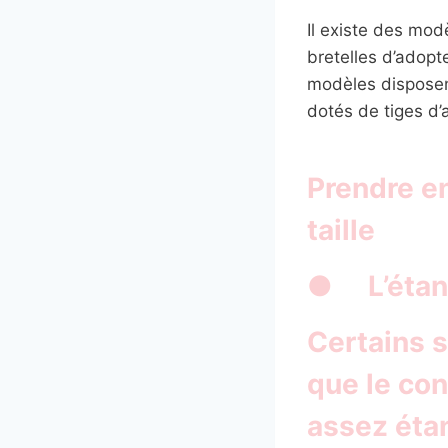
Il existe des mod
bretelles d’adopt
modèles disposen
dotés de tiges d’
Prendre en
taille
● L’étanc
Certains s
que le con
assez étan