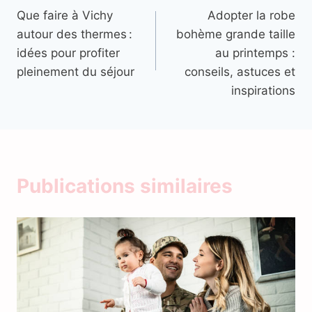
Que faire à Vichy
Adopter la robe
de
autour des thermes :
bohème grande taille
l’article
idées pour profiter
au printemps :
pleinement du séjour
conseils, astuces et
inspirations
Publications similaires