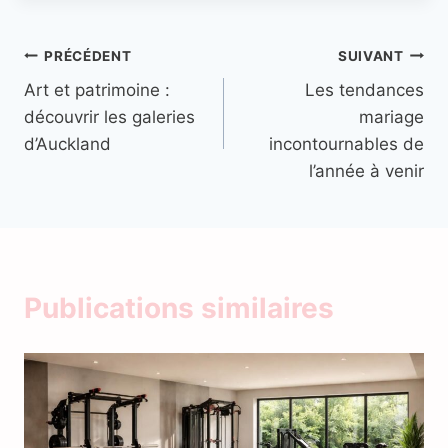
Navigation
PRÉCÉDENT
SUIVANT
Art et patrimoine :
Les tendances
de
découvrir les galeries
mariage
l’article
d’Auckland
incontournables de
l’année à venir
Publications similaires