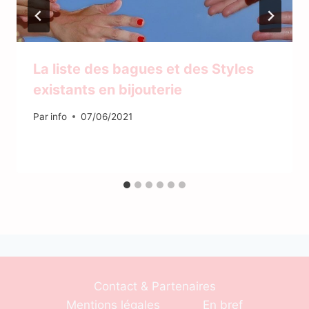
La liste des bagues et des Styles
existants en bijouterie
Par
info
07/06/2021
Contact & Partenaires
Mentions légales
En bref