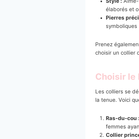
Style :
Aime-t-
élaborés et o
Pierres préc
symboliques p
Prenez également
choisir un collier
Choisir le
Les colliers se d
la tenue. Voici qu
Ras-du-cou 
femmes ayant
Collier princ