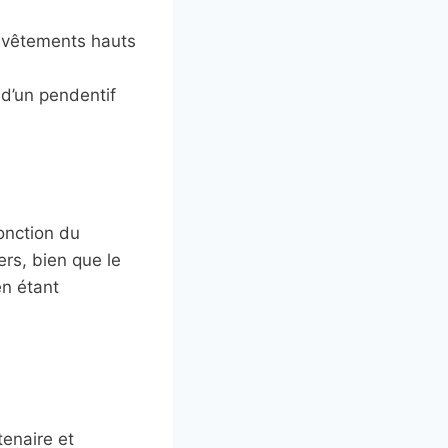
s vêtements hauts
 d’un pendentif
onction du
ers, bien que le
en étant
tenaire et