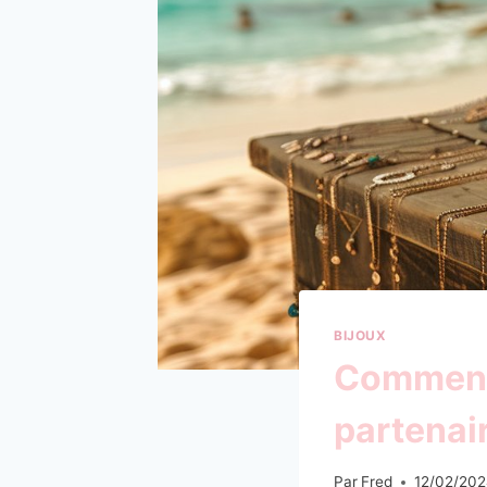
BIJOUX
Comment c
partenair
Par
Fred
12/02/20