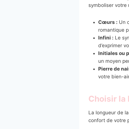
symboliser votre 
Cœurs :
Un c
romantique po
Infini :
Le sym
d’exprimer v
Initiales ou 
un moyen pers
Pierre de na
votre bien-ai
Choisir la
La longueur de la
confort de votre 