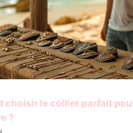
hoisir le collier parfait pou
e ?
24