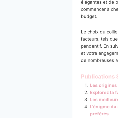
élégantes et de 
commencer à cher
budget.
Le choix du colli
facteurs, tels qu
pendentif. En sui
et votre engageme
de nombreuses an
Publications S
Les origine
Explorez la 
Les meilleur
L’énigme du 
préférés