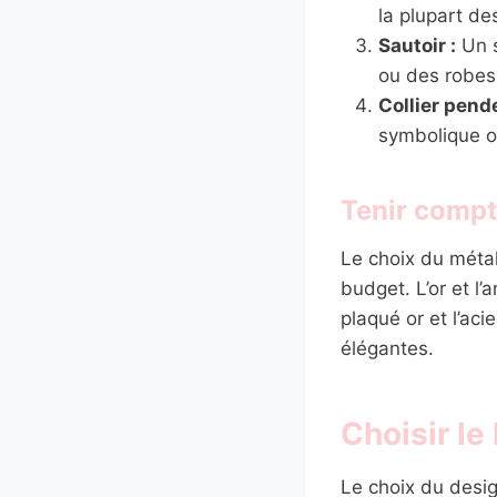
la plupart de
Sautoir :
Un s
ou des robes 
Collier pende
symbolique o
Tenir compt
Le choix du métal
budget. L’or et l’
plaqué or et l’ac
élégantes.
Choisir le
Le choix du desig