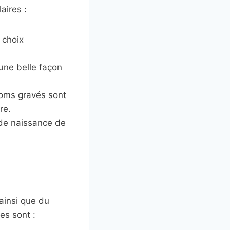
aires :
 choix
une belle façon
noms gravés sont
re.
 de naissance de
ainsi que du
es sont :