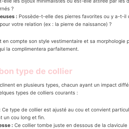
elle les bijoux minimalistes ou est-elle attirée par les 
rnés ?
ieuses :
Possède-t-elle des pierres favorites ou y a-t-il 
our votre relation (ex : la pierre de naissance) ?
 en compte son style vestimentaire et sa morphologie p
 qui la complimentera parfaitement.
 bon type de collier
éclinent en plusieurs types, chacun ayant un impact diffé
elques types de colliers courants :
:
Ce type de collier est ajusté au cou et convient partic
 un cou long et fin.
esse :
Ce collier tombe juste en dessous de la clavicule