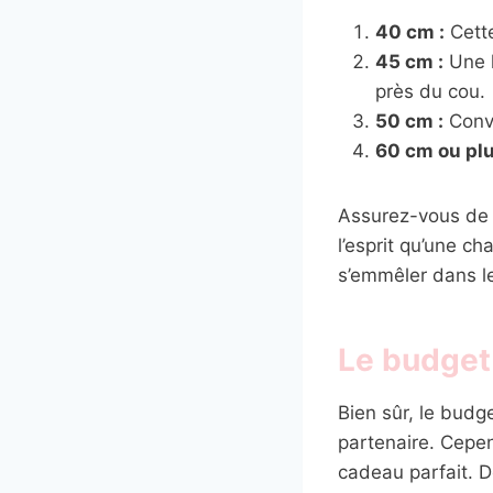
40 cm :
Cette
45 cm :
Une l
près du cou.
50 cm :
Convi
60 cm ou plu
Assurez-vous de c
l’esprit qu’une c
s’emmêler dans l
Le budget
Bien sûr, le budge
partenaire. Cepen
cadeau parfait. 