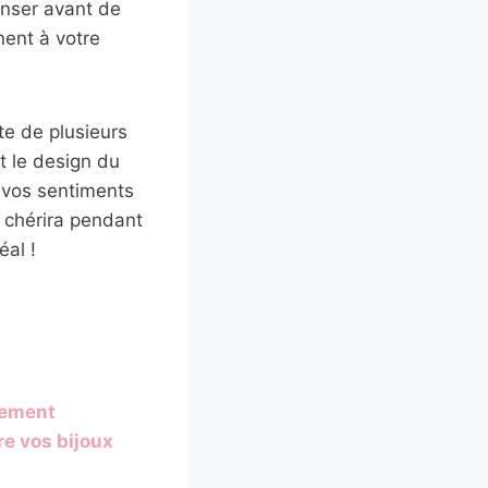
enser avant de
nent à votre
te de plusieurs
t le design du
 vos sentiments
e chérira pendant
al !
pement
re vos bijoux