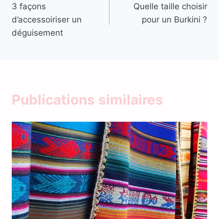
3 façons
Quelle taille choisir
de
d’accessoiriser un
pour un Burkini ?
l’article
déguisement
Publications similaires