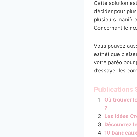
Cette solution es
décider pour plus
plusieurs manière
Concernant le nœud
Vous pouvez aussi
esthétique plaisa
votre paréo pour p
d’essayer les com
Publications S
Où trouver l
?
Les Idées Cr
Découvrez l
10 bandeaux