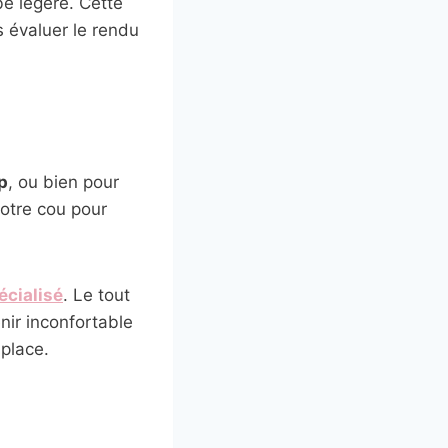
be légère. Cette
s évaluer le rendu
p
, ou bien pour
votre cou pour
écialisé
. Le tout
enir inconfortable
 place.