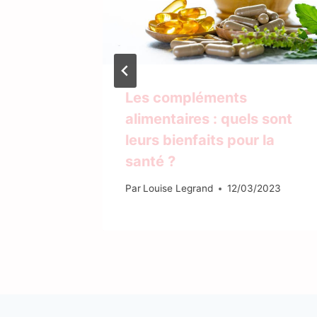
tues de
Les compléments
alimentaires : quels sont
leurs bienfaits pour la
/2022
santé ?
Par
Louise Legrand
12/03/2023