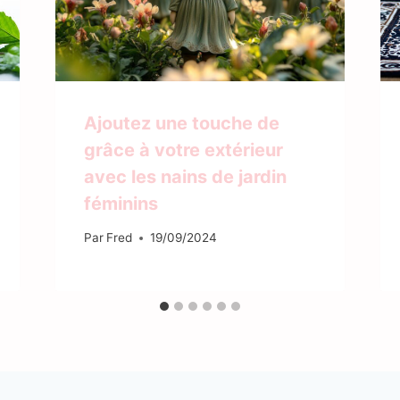
Ajoutez une touche de
grâce à votre extérieur
avec les nains de jardin
féminins
Par
Fred
19/09/2024