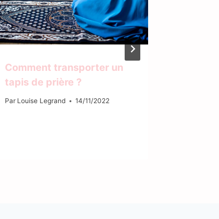
Comment transporter un
Commen
tapis de prière ?
soutien
poitrine
Par
Louise Legrand
14/11/2022
Par
Louise