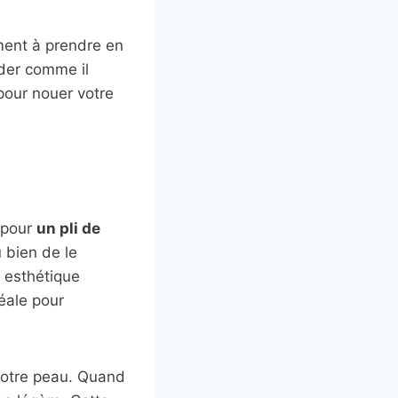
ment à prendre en
der comme il
pour nouer votre
 pour
un pli de
u bien de le
u esthétique
déale pour
 votre peau. Quand