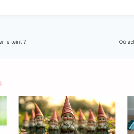
r le teint ?
Où ach
s