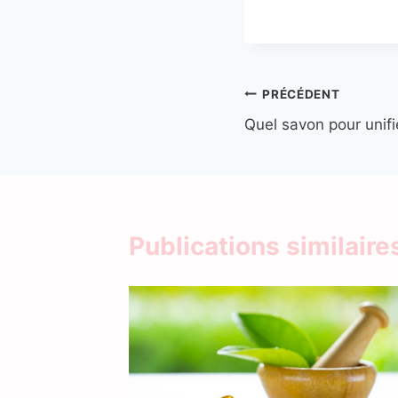
Navigation
PRÉCÉDENT
Quel savon pour unifie
de
l’article
Publications similaire