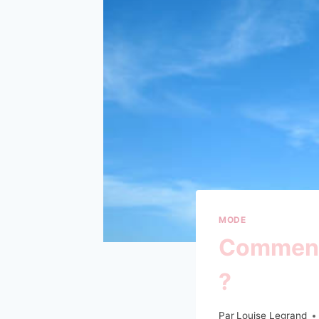
MODE
Comment 
?
Par
Louise Legrand