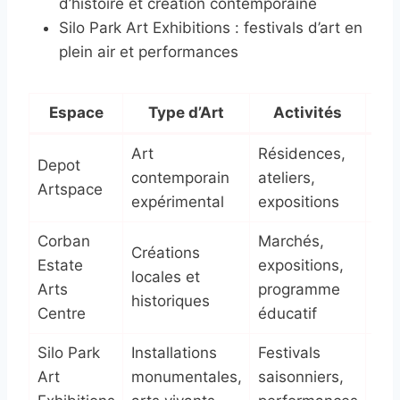
d’histoire et création contemporaine
Silo Park Art Exhibitions : festivals d’art en
plein air et performances
Espace
Type d’Art
Activités
Art
Résidences,
Éch
Depot
contemporain
ateliers,
art
Artspace
expérimental
expositions
inn
Corban
Marchés,
Créations
Sit
Estate
expositions,
locales et
pat
Arts
programme
historiques
et c
Centre
éducatif
Silo Park
Installations
Festivals
Cad
Art
monumentales,
saisonniers,
nat