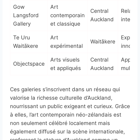
Gow
Art
Central
Relatio
Langsford
contemporain
Auckland
interna
Gallery
et classique
Te Uru
Art
Exposit
Waitākere
Waitākere
expérimental
innova
Arts visuels
Central
Approc
Objectspace
et appliqués
Auckland
multidis
Ces galeries s’inscrivent dans un réseau qui
valorise la richesse culturelle d’Auckland,
nourrissant un public exigeant et curieux. Grâce
à elles, l’art contemporain néo-zélandais est
non seulement célébré localement mais
également diffusé sur la scène internationale,