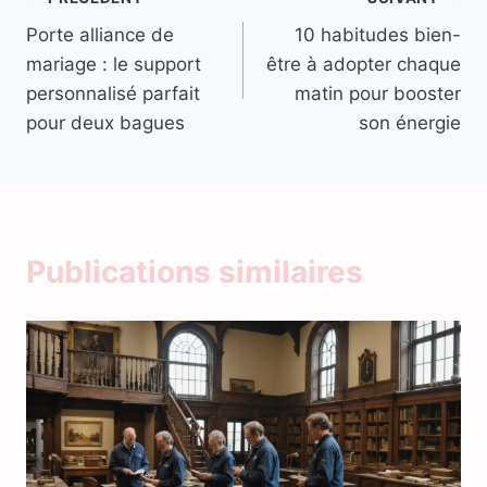
Navigation
Porte alliance de
10 habitudes bien-
de
mariage : le support
être à adopter chaque
l’article
personnalisé parfait
matin pour booster
pour deux bagues
son énergie
Publications similaires