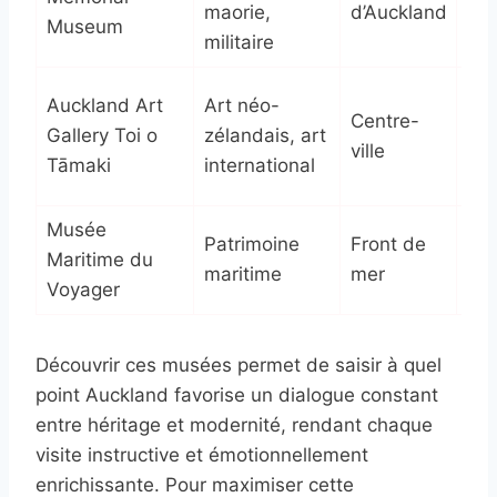
maorie,
d’Auckland
piè
Museum
militaire
aut
Plu
Auckland Art
Art néo-
Centre-
00
Gallery Toi o
zélandais, art
ville
ate
Tāmaki
international
int
Musée
Exp
Patrimoine
Front de
Maritime du
int
maritime
mer
Voyager
rec
Découvrir ces musées permet de saisir à quel
point Auckland favorise un dialogue constant
entre héritage et modernité, rendant chaque
visite instructive et émotionnellement
enrichissante. Pour maximiser cette