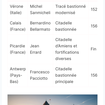
Vérone
Michel
Tracé bastionné
1527
(Italie)
Sanmicheli
modernisé
Calais
Bernardino
Citadelle
1560
(France)
Bellarmato
bastionnée
Citadelle
Picardie
Jean
d’Amiens et
Fin XVI
(France)
Errard
fortifications
diverses
Antwerp
Citadelle
Francesco
(Pays-
bastionnée
1567
Pacciotto
Bas)
principale