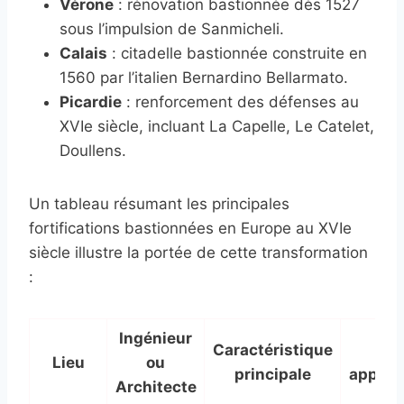
Vérone
: rénovation bastionnée dès 1527
sous l’impulsion de Sanmicheli.
Calais
: citadelle bastionnée construite en
1560 par l’italien Bernardino Bellarmato.
Picardie
: renforcement des défenses au
XVIe siècle, incluant La Capelle, Le Catelet,
Doullens.
Un tableau résumant les principales
fortifications bastionnées en Europe au XVIe
siècle illustre la portée de cette transformation
:
Ingénieur
Caractéristique
Da
Lieu
ou
principale
approx
Architecte