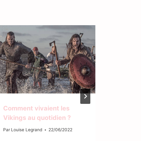
Comment vivaient les
Commen
Vikings au quotidien ?
marque
gousse
Par
Louise Legrand
22/06/2022
Par
Louise