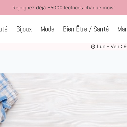
Rejoignez déjà +5000 lectrices chaque mois!
uté
Bijoux
Mode
Bien Être / Santé
Mar
Lun - Ven : 9