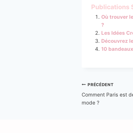
Publications S
Où trouver l
?
Les Idées Cr
Découvrez l
10 bandeaux
Navigation
PRÉCÉDENT
Comment Paris est de
de
mode ?
l’article