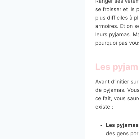
Ranger ses vêteme
se froisser et il
plus difficiles à 
armoires. Et on 
leurs pyjamas. Ma
pourquoi pas vous
Les pyjam
Avant d’initier su
de pyjamas. Vou
ce fait, vous sau
existe :
Les pyjamas
des gens port