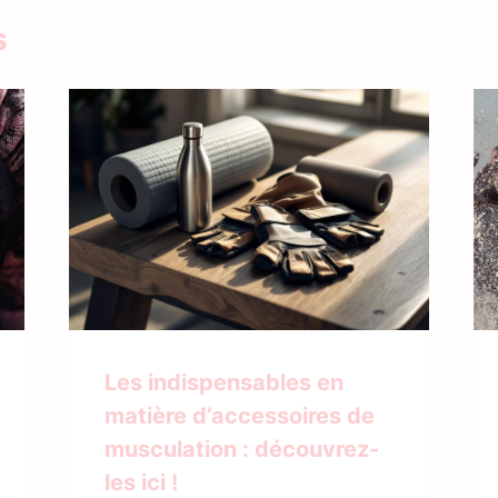
s
Les indispensables en
matière d’accessoires de
musculation : découvrez-
les ici !