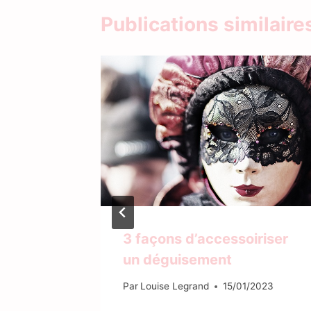
Publications similaire
r des
3 façons d’accessoiriser
k ?
un déguisement
/2021
Par
Louise Legrand
15/01/2023