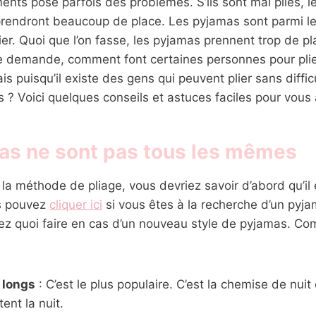
nts pose parfois des problèmes. S’ils sont mal pliés, 
s prendront beaucoup de place. Les pyjamas sont parmi l
plier. Quoi que l’on fasse, les pyjamas prennent trop de 
se demande, comment font certaines personnes pour plie
is puisqu’il existe des gens qui peuvent plier sans diffi
 ? Voici quelques conseils et astuces faciles pour vous 
as ne sont pas tous les mêmes
r la méthode de pliage, vous devriez savoir d’abord qu’il 
s pouvez
cliquer ici
si vous êtes à la recherche d’un pyja
rez quoi faire en cas d’un nouveau style de pyjamas. Co
 longs
: C’est le plus populaire. C’est la chemise de nuit
ent la nuit.