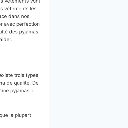
les vêtements vont
es vêtements les
place dans nos
r avec perfection
culté des pyjamas,
aider.
existe trois types
ma de qualité. De
mme pyjamas, il
 que la plupart