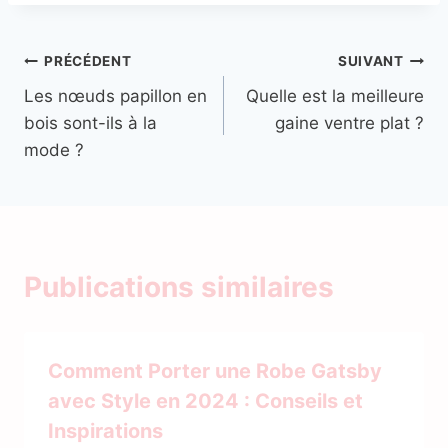
Navigation
PRÉCÉDENT
SUIVANT
Les nœuds papillon en
Quelle est la meilleure
de
bois sont-ils à la
gaine ventre plat ?
l’article
mode ?
Publications similaires
Comment Porter une Robe Gatsby
avec Style en 2024 : Conseils et
Inspirations