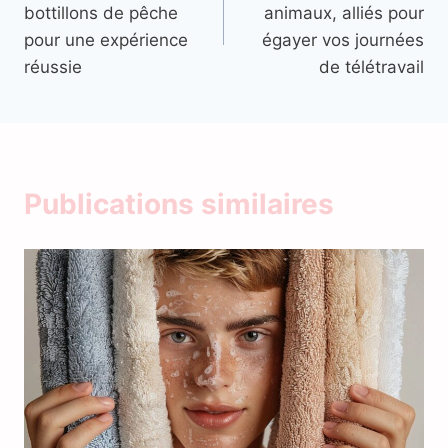
bottillons de pêche
animaux, alliés pour
l’article
pour une expérience
égayer vos journées
réussie
de télétravail
Publications similaires