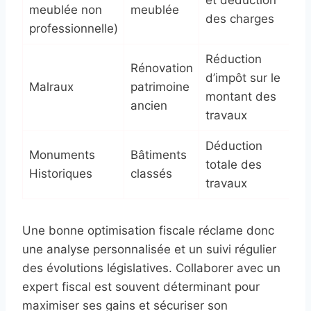
meublée non
meublée
des charges
f
professionnelle)
Réduction
Rénovation
d’impôt sur le
M
Malraux
patrimoine
montant des
a
ancien
travaux
Déduction
Monuments
Bâtiments
P
totale des
Historiques
classés
d
travaux
Une bonne optimisation fiscale réclame donc
une analyse personnalisée et un suivi régulier
des évolutions législatives. Collaborer avec un
expert fiscal est souvent déterminant pour
maximiser ses gains et sécuriser son