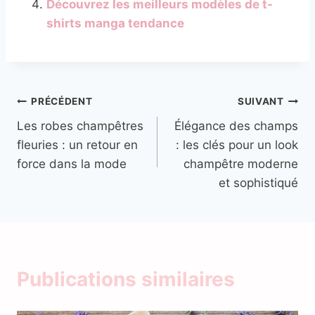
Découvrez les meilleurs modèles de t-
shirts manga tendance
Navigation
PRÉCÉDENT
SUIVANT
Les robes champêtres
Élégance des champs
de
fleuries : un retour en
: les clés pour un look
l’article
force dans la mode
champêtre moderne
et sophistiqué
Publications similaires