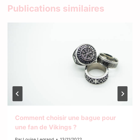
Publications similaires
Comment choisir une bague pour
une fan de Vikings ?
Par
Louise Legrand
13/11/2022