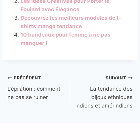
Les Idées Créatives pour Porter le
Foulard avec Élégance
Découvrez les meilleurs modèles de t-
shirts manga tendance
10 bandeaux pour femme à ne pas
manquer !
Navigation
PRÉCÉDENT
SUIVANT
L’épilation : comment
La tendance des
de
ne pas se ruiner
bijoux ethniques
l’article
indiens et amérindiens