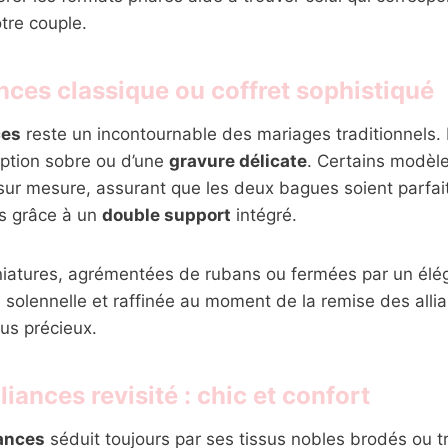
tre couple.
ances classique ou coffret sophistiqué
ces
reste un incontournable des mariages traditionnels. E
iption sobre ou d’une
gravure délicate
. Certains modèle
 sur mesure, assurant que les deux bagues soient parfa
s grâce à un
double support
intégré.
niatures, agrémentées de rubans ou fermées par un élég
 solennelle et raffinée au moment de la remise des alli
lus précieux.
liances revisité : chic et confort
iances
séduit toujours par ses tissus nobles brodés ou t