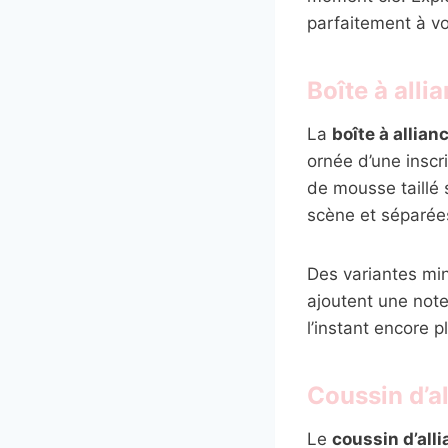
parfaitement à vo
Boîte à alli
La
boîte à allian
ornée d’une inscr
de mousse taillé
scène et séparée
Des variantes mi
ajoutent une note
l’instant encore p
Coussin d’al
Le
coussin d’all