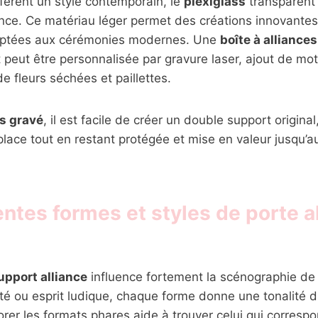
fèrent un style contemporain, le
plexiglass
transparent 
nce. Ce matériau léger permet des créations innovantes
aptées aux cérémonies modernes. Une
boîte à alliances
t peut être personnalisée par gravure laser, ajout de mo
e fleurs séchées et paillettes.
ss gravé
, il est facile de créer un double support origina
place tout en restant protégée et mise en valeur jusqu
entes formes et styles de porte a
upport alliance
influence fortement la scénographie de
lité ou esprit ludique, chaque forme donne une tonalité d
rer les formats phares aide à trouver celui qui corresp