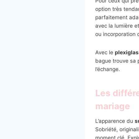
Pour ceux qui pré
option très tenda
parfaitement ad
avec la lumière e
ou incorporation d
Avec le
plexigla
bague trouve sa 
l’échange.
Les différ
mariage
L’apparence du
s
Sobriété, origina
moment clé. Explo