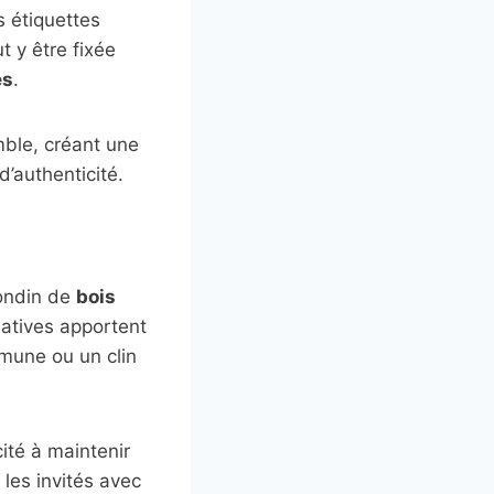
 étiquettes
t y être fixée
es
.
mble, créant une
’authenticité.
rondin de
bois
natives apportent
mune ou un clin
ité à maintenir
les invités avec