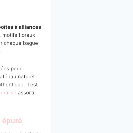
boîtes à alliances
 motifs floraux
eur chaque bague
.
iées pour
tériau naturel
hentique. Il est
nnalisé
assorti
t épuré