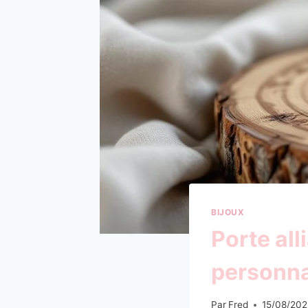
BIJOUX
Porte all
personna
Par
Fred
15/08/202