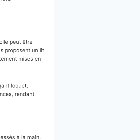
lle peut être
s proposent un lit
itement mises en
ant loquet,
ances, rendant
ressés à la main.