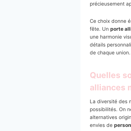
précieusement ap
Ce choix donne é
fête. Un
porte al
une harmonie visu
détails personnal
de chaque union.
Quelles so
alliances 
La diversité des 
possibilités. On n
alternatives orig
envies de
person