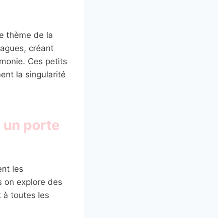
le thème de la
agues, créant
émonie. Ces petits
ent la singularité
 un porte
nt les
s on explore des
 à toutes les