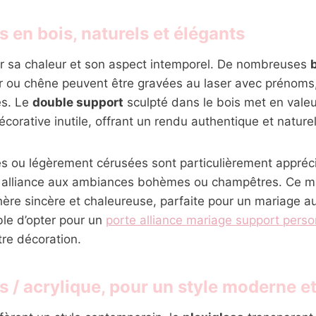
 en bois, naturels et élégants
r sa chaleur et son aspect intemporel. De nombreuses
r ou chêne peuvent être gravées au laser avec prénoms,
és. Le
double support
sculpté dans le bois met en val
corative inutile, offrant un rendu authentique et naturel
es ou légèrement cérusées sont particulièrement appréc
e alliance aux ambiances bohèmes ou champêtres. Ce ma
re sincère et chaleureuse, parfaite pour un mariage aut
ble d’opter pour un
porte alliance mariage support perso
re décoration.
s / acrylique, pour un style moderne e