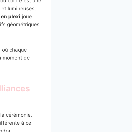
ou coloré est une
 et lumineuses,
 en plexi
joue
tifs géométriques
l, où chaque
’au moment de
lliances
 la cérémonie.
ifférente à ce
ondra