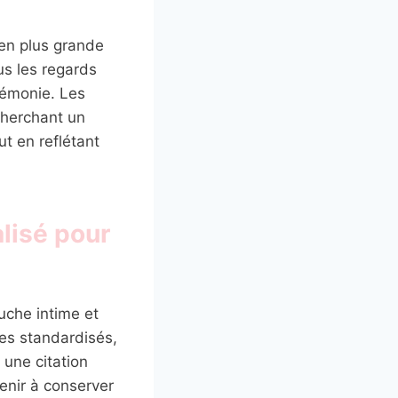
en plus grande
ous les regards
rémonie. Les
 cherchant un
t en reflétant
alisé pour
uche intime et
es standardisés,
 une citation
enir à conserver