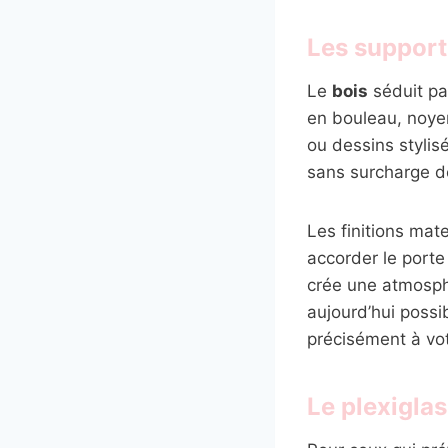
Les supports
Le
bois
séduit pa
en bouleau, noye
ou dessins stylis
sans surcharge dé
Les finitions mat
accorder le port
crée une atmosphè
aujourd’hui possi
précisément à vot
Le plexiglas