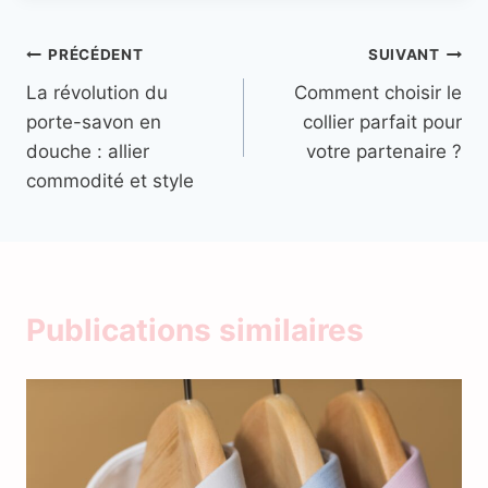
Navigation
PRÉCÉDENT
SUIVANT
La révolution du
Comment choisir le
de
porte-savon en
collier parfait pour
l’article
douche : allier
votre partenaire ?
commodité et style
Publications similaires