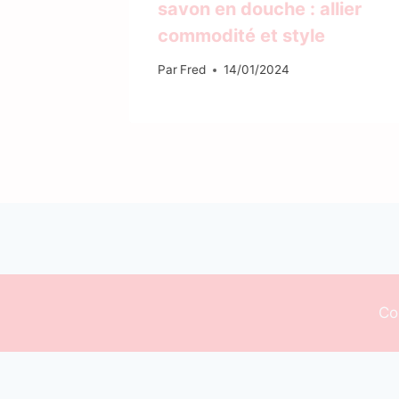
le pour
savon en douche : allier
commodité et style
026
Par
Fred
14/01/2024
Co