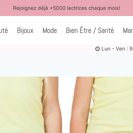
Rejoignez déjà +5000 lectrices chaque mois!
uté
Bijoux
Mode
Bien Être / Santé
Mar
Lun - Ven : 9