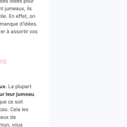
 des idées pour
nt jumeaux, ils
ile. En effet, on
n manque d’idées.
er à assortir vos
es
aux
. La plupart
ur leur jumeau
.
que ce soit
pas. Cela les
ieux de
mmun, vous