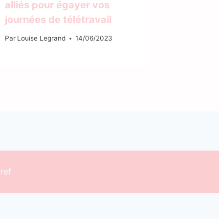
alliés pour égayer vos
Porter 
journées de télétravail
Élégan
Par
Louise Legrand
14/06/2023
Par
info
ref