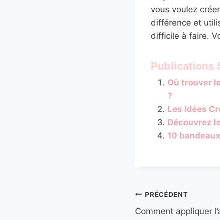
vous voulez créer
différence et util
difficile à faire.
Publications S
Où trouver l
?
Les Idées Cr
Découvrez l
10 bandeaux
Navigation
PRÉCÉDENT
Comment appliquer l’a
de