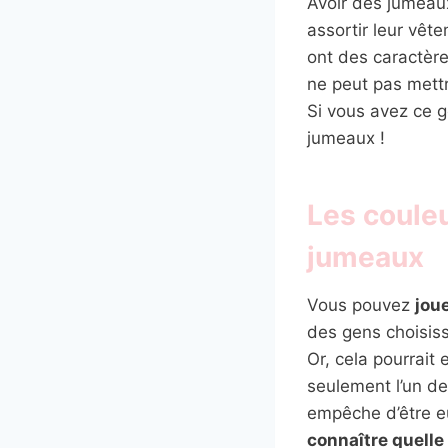
Avoir des jumeau
assortir leur vêt
ont des caractères
ne peut pas mettr
Si vous avez ce g
jumeaux !
Les coule
jumeaux
Vous pouvez
jou
des gens choisis
Or, cela pourrait
seulement l’un de
empêche d’être eu
connaître quelle