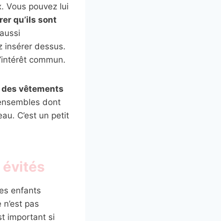
x. Vous pouvez lui
r qu’ils sont
aussi
z insérer dessus.
d’intérêt commun.
r des vêtements
ensembles dont
au. C’est un petit
 évités
es enfants
 n’est pas
st important si