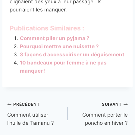
clignaient des yeux à leur passage, ils
pourraient les manquer.
Publications Similaires :
Comment plier un pyjama ?
Pourquoi mettre une nuisette ?
3 façons d’accessoiriser un déguisement
10 bandeaux pour femme à ne pas
manquer !
Navigation
PRÉCÉDENT
SUIVANT
Comment utiliser
Comment porter le
de
l’huile de Tamanu ?
poncho en hiver ?
l’article