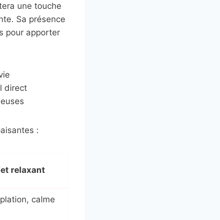
utera une touche
ente. Sa présence
s pour apporter
vie
l direct
neuses
aisantes :
fet relaxant
lation, calme