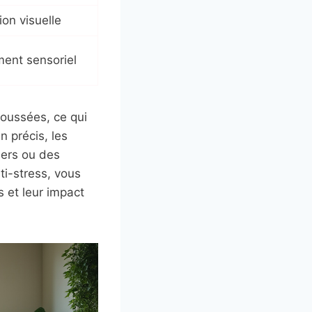
ion visuelle
ent sensoriel
poussées, ce qui
n précis, les
iers ou des
nti-stress, vous
s et leur impact