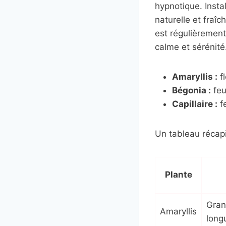
hypnotique. Insta
naturelle et fraî
est régulièremen
calme et sérénité
Amaryllis :
fl
Bégonia :
feu
Capillaire :
fe
Un tableau récapi
Plante
Gran
Amaryllis
long