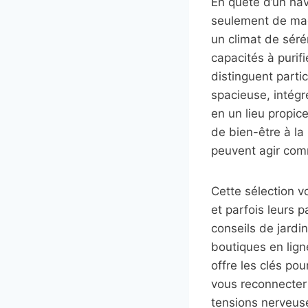
En quête d’un hav
seulement de magn
un climat de séré
capacités à purifi
distinguent part
spacieuse, intég
en un lieu propice
de bien-être à la
peuvent agir com
Cette sélection v
et parfois leurs 
conseils de jard
boutiques en lign
offre les clés pou
vous reconnecter à
tensions nerveuse