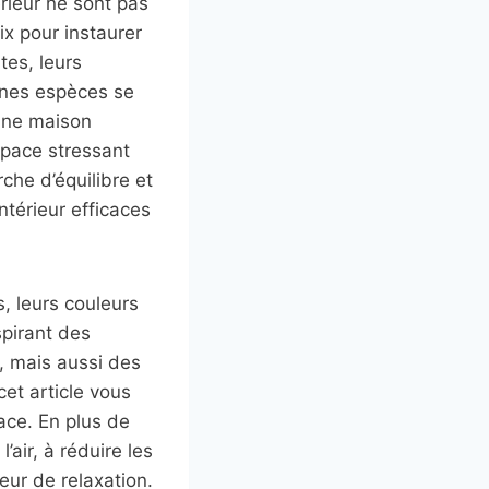
érieur ne sont pas
x pour instaurer
tes, leurs
aines espèces se
 une maison
space stressant
rche d’équilibre et
ntérieur efficaces
s, leurs couleurs
spirant des
, mais aussi des
cet article vous
pace. En plus de
’air, à réduire les
eur de relaxation.