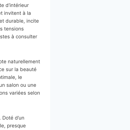
e d’intérieur
 invitent à la
t durable, incite
es tensions
stes à consulter
apte naturellement
uce sur la beauté
timale, le
 un salon ou une
ions variées selon
. Doté d’un
fle, presque