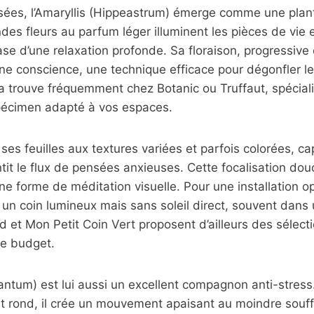
isées, l’Amaryllis (Hippeastrum) émerge comme une plant
des fleurs au parfum léger illuminent les pièces de vie et
se d’une relaxation profonde. Sa floraison, progressive e
eine conscience, une technique efficace pour dégonfler l
 trouve fréquemment chez Botanic ou Truffaut, spéciali
spécimen adapté à vos espaces.
ses feuilles aux textures variées et parfois colorées, c
entit le flux de pensées anxieuses. Cette focalisation do
ne forme de méditation visuelle. Pour une installation op
un coin lumineux mais sans soleil direct, souvent dans
d et Mon Petit Coin Vert proposent d’ailleurs des sélect
re budget.
iantum) est lui aussi un excellent compagnon anti-stress
 et rond, il crée un mouvement apaisant au moindre souf