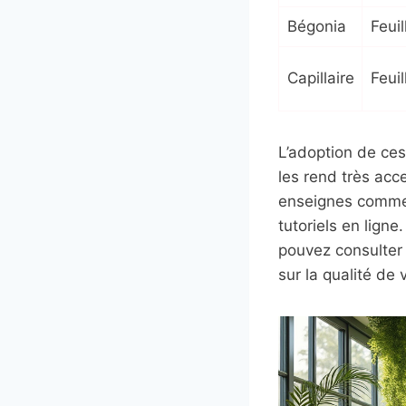
Bégonia
Feui
Capillaire
Feui
L’adoption de ce
les rend très acce
enseignes comme J
tutoriels en ligne
pouvez consulte
sur la qualité de v