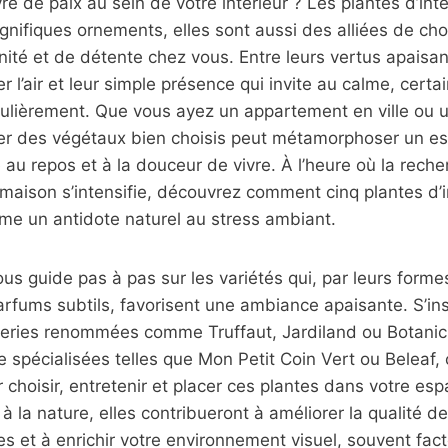
re de paix au sein de votre intérieur ? Les plantes d’int
ifiques ornements, elles sont aussi des alliées de choi
nité et de détente chez vous. Entre leurs vertus apaisan
er l’air et leur simple présence qui invite au calme, cert
iculièrement. Que vous ayez un appartement en ville ou
rer des végétaux bien choisis peut métamorphoser un e
 au repos et à la douceur de vivre. À l’heure où la reche
 maison s’intensifie, découvrez comment cinq plantes d’i
me un antidote naturel au stress ambiant.
ous guide pas à pas sur les variétés qui, par leurs forme
parfums subtils, favorisent une ambiance apaisante. S’in
ineries renommées comme Truffaut, Jardiland ou Botanic
e spécialisées telles que Mon Petit Coin Vert ou Beleaf, 
r choisir, entretenir et placer ces plantes dans votre es
 la nature, elles contribueront à améliorer la qualité de l
s et à enrichir votre environnement visuel, souvent fact