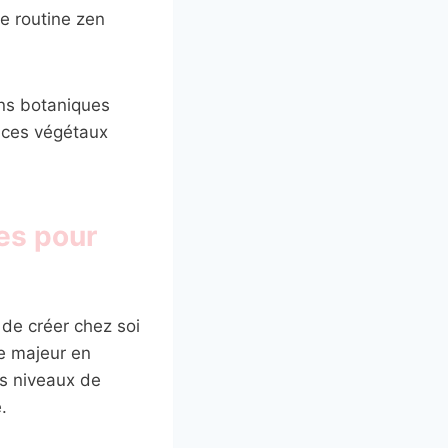
e routine zen
ons botaniques
 ces végétaux
tes pour
 de créer chez soi
e majeur en
es niveaux de
.