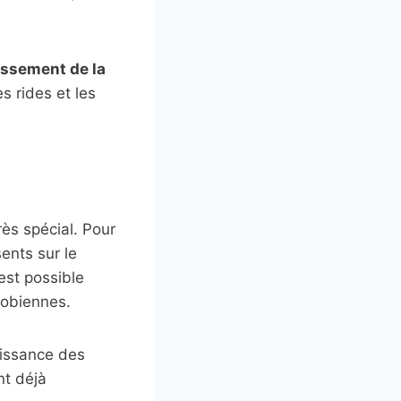
lissement de la
s rides et les
rès spécial. Pour
ents sur le
 est possible
robiennes.
oissance des
nt déjà