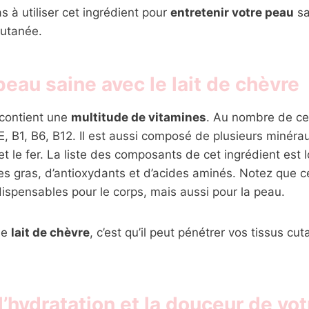
s à utiliser cet ingrédient pour
entretenir votre peau
sa
utanée.
eau saine avec le lait de chèvre
 contient une
multitude de vitamines
. Au nombre de celle
 E, B1, B6, B12. Il est aussi composé de plusieurs minérau
et le fer. La liste des composants de cet ingrédient est l
es gras, d’antioxydants et d’acides aminés. Notez que c
ispensables pour le corps, mais aussi pour la peau.
 le
lait de chèvre
, c’est qu’il peut pénétrer vos tissus cu
l’hydratation et la douceur de vo