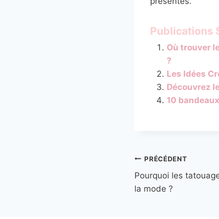
présentes.
Publications S
Où trouver l
?
Les Idées Cr
Découvrez l
10 bandeaux
Navigation
PRÉCÉDENT
Pourquoi les tatouage
de
la mode ?
l’article