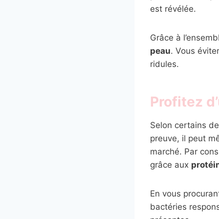
est révélée.
Grâce à l’ensemb
peau
. Vous évite
ridules.
Profitez 
Selon certains de
preuve, il peut m
marché. Par conséq
grâce aux
protéin
En vous procurant
bactéries respons