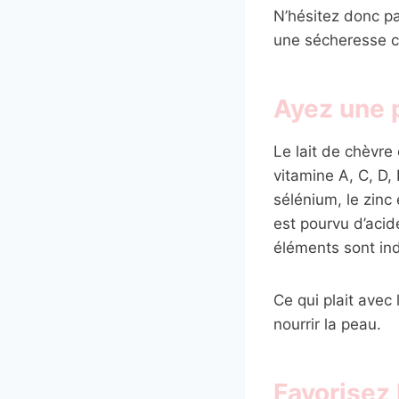
N’hésitez donc pa
une sécheresse c
Ayez une p
Le lait de chèvre
vitamine A, C, D,
sélénium, le zinc 
est pourvu d’acid
éléments sont ind
Ce qui plait avec
nourrir la peau.
Favorisez 