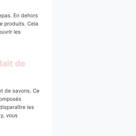
repas. En dehors
de produits. Cela
uvrir les
lait de
 et de savons. Ce
 composés
disparaître les
y, vous