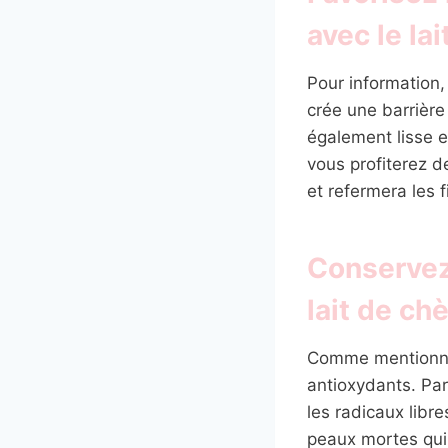
avec le la
Pour information, 
crée une barrière
également lisse e
vous profiterez 
et refermera les 
Conservez
lait de ch
Comme mentionné p
antioxydants. Pa
les radicaux libre
peaux mortes qui 