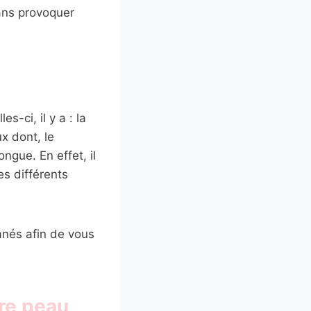
ns provoquer
s-ci, il y a : la
x dont, le
ongue. En effet, il
es différents
tanés afin de vous
tre peau