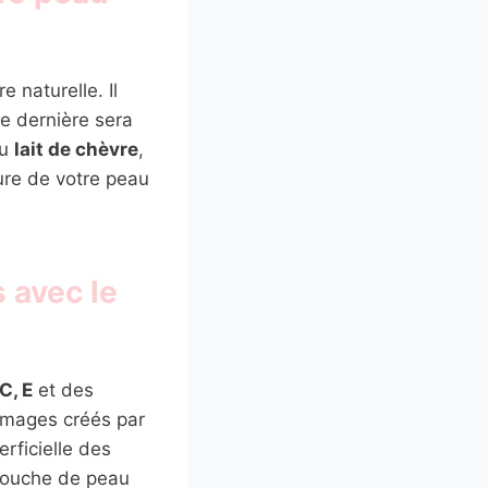
 naturelle. Il
e dernière sera
au
lait de chèvre
,
ure de votre peau
 avec le
C, E
et des
ommages créés par
erficielle des
 couche de peau