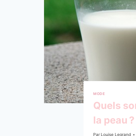
MODE
Quels son
la peau ?
Par
Louise Legrand