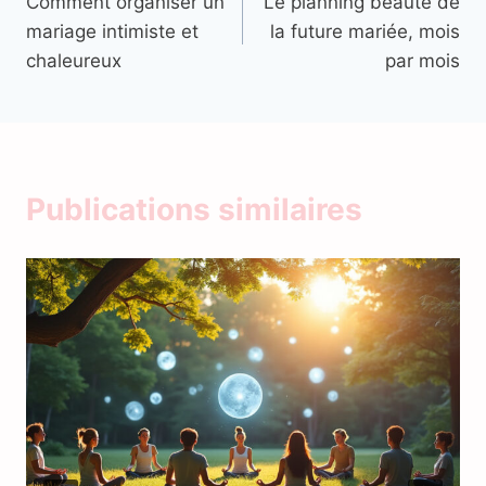
Comment organiser un
Le planning beauté de
de
mariage intimiste et
la future mariée, mois
l’article
chaleureux
par mois
Publications similaires