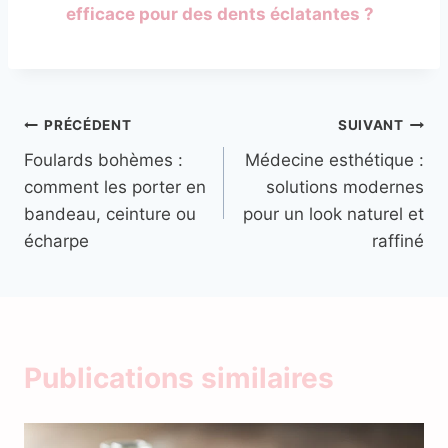
efficace pour des dents éclatantes ?
Navigation
PRÉCÉDENT
SUIVANT
Foulards bohèmes :
Médecine esthétique :
de
comment les porter en
solutions modernes
l’article
bandeau, ceinture ou
pour un look naturel et
écharpe
raffiné
Publications similaires