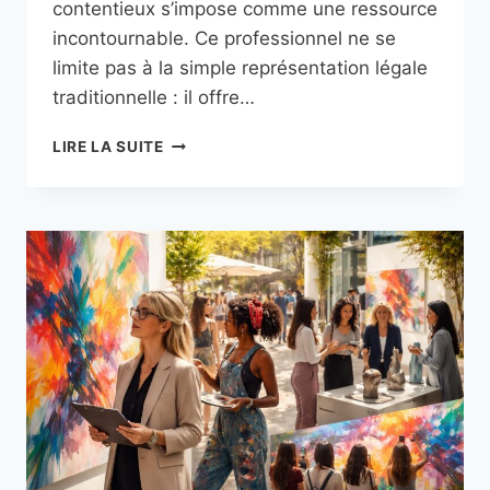
contentieux s’impose comme une ressource
incontournable. Ce professionnel ne se
limite pas à la simple représentation légale
traditionnelle : il offre…
GÉRER
LIRE LA SUITE
VOTRE
ARSENAL
JURIDIQUE
AVEC
UN
AVOCAT
SPÉCIALISÉ
DROIT
PÉNAL
ET
CONTENTIEUX