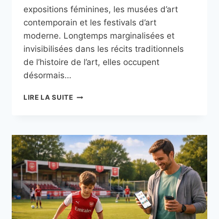
expositions féminines, les musées d’art
contemporain et les festivals d’art
moderne. Longtemps marginalisées et
invisibilisées dans les récits traditionnels
de l’histoire de l’art, elles occupent
désormais…
LES
LIRE LA SUITE
FEMMES
DANS
LE
MONDE
DE
LA
CULTURE
AVEC
EXPOSITIONS,
MUSÉES
ET
FESTIVALS