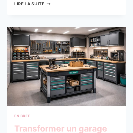
LOGISTIQUE
LIRE LA SUITE
MILITAIRE
ET
TRANSPORT
SÉCURISÉ
AVEC
PROTOCOLES
RENFORCÉS
POUR
MATÉRIEL
SENSIBLE
EN BREF
Transformer un garage