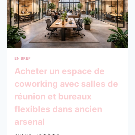
TOUT
EN
MAÎTRISANT
VOTRE
BUDGET
LOISIRS
EN BREF
Acheter un espace de
coworking avec salles de
réunion et bureaux
flexibles dans ancien
arsenal