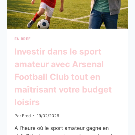
D’ART
CONTEMPORAIN
EN BREF
Investir dans le sport
amateur avec Arsenal
Football Club tout en
maîtrisant votre budget
loisirs
Par
Fred
19/02/2026
À l’heure où le sport amateur gagne en