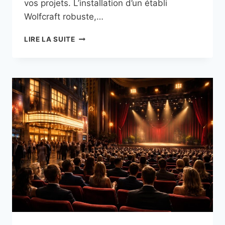
vos projets. L’installation d’un établi
Wolfcraft robuste,…
TRANSFORMER
LIRE LA SUITE
UN
GARAGE
EN
ATELIER
CRÉATIF
AVEC
ÉTABLI
WOLFCRAFT,
RANGEMENTS
BOTT
ET
BON
ÉCLAIRAGE