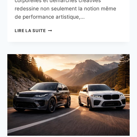
corporelles et démarches créatives
redessine non seulement la notion même
de performance artistique,…
ARSENAL
LIRE LA SUITE
CULTUREL
:
QUAND
L’ART
RENCONTRE
LE
SPORT