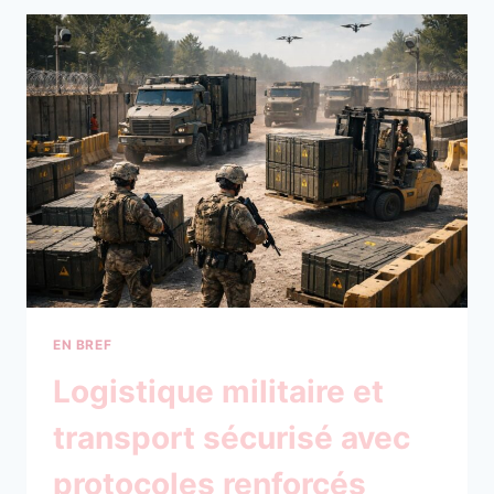
COWORKING
AVEC
SALLES
DE
RÉUNION
ET
BUREAUX
FLEXIBLES
DANS
ANCIEN
ARSENAL
EN BREF
Logistique militaire et
transport sécurisé avec
protocoles renforcés