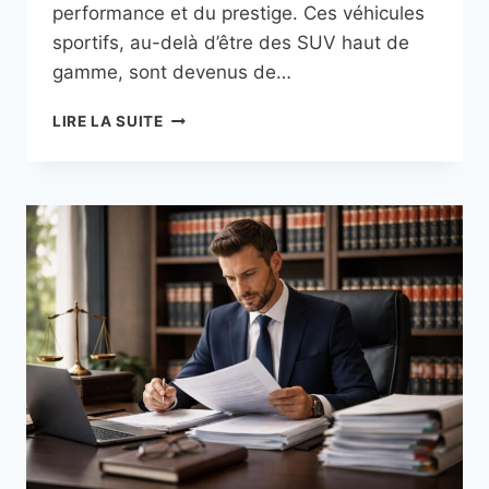
performance et du prestige. Ces véhicules
sportifs, au-delà d’être des SUV haut de
gamme, sont devenus de…
LES
LIRE LA SUITE
VÉHICULES
POUR
SPORTIFS
AVEC
LES
RANGE
ROVER
SPORT
ET
BMW
X5
M
POUR
PERFORMANCE
ET
PRESTIGE