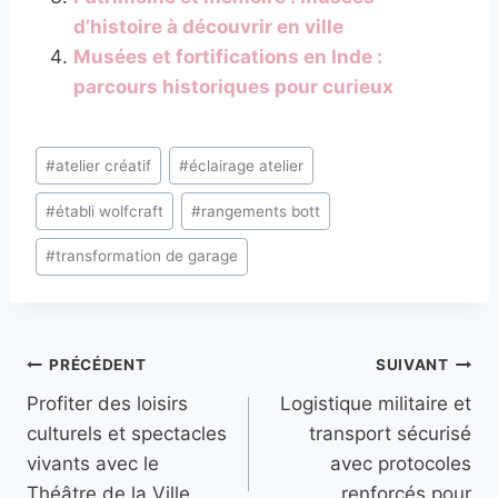
d’histoire à découvrir en ville
Musées et fortifications en Inde :
parcours historiques pour curieux
Étiquettes
#
atelier créatif
#
éclairage atelier
de
#
établi wolfcraft
#
rangements bott
la
publication :
#
transformation de garage
Navigation
PRÉCÉDENT
SUIVANT
Profiter des loisirs
Logistique militaire et
de
culturels et spectacles
transport sécurisé
l’article
vivants avec le
avec protocoles
Théâtre de la Ville
renforcés pour