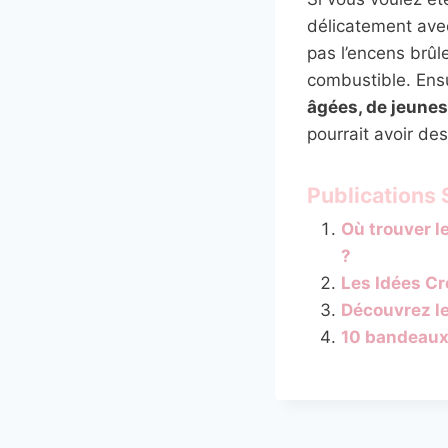
délicatement avec
pas l’encens brûl
combustible. Ensui
âgées, de jeunes
pourrait avoir des
Publications S
Où trouver l
?
Les Idées Cr
Découvrez l
10 bandeaux