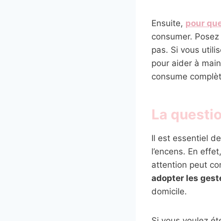
Ensuite,
pour que
consumer. Posez l
pas. Si vous util
pour aider à maint
consume complè
La questio
Il est essentiel d
l’encens. En effe
attention peut c
adopter les gest
domicile.
Si vous voulez ét