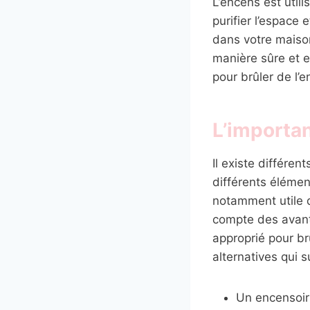
L’encens est util
purifier l’espace
dans votre maison
manière sûre et e
pour brûler de l’
L’importan
Il existe différe
différents élémen
notamment utile de
compte des avant
approprié pour br
alternatives qui s
Un encensoir