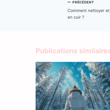
Navigation
PRÉCÉDENT
Comment nettoyer et 
de
en cuir ?
l’article
Publications similaire