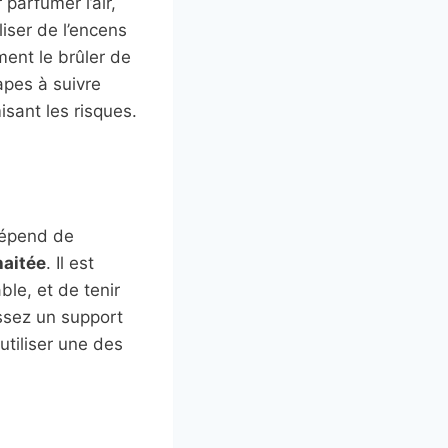
parfumer l’air,
liser de l’encens
ment le brûler de
apes à suivre
isant les risques.
 dépend de
haitée
. Il est
ble, et de tenir
ssez un support
utiliser une des