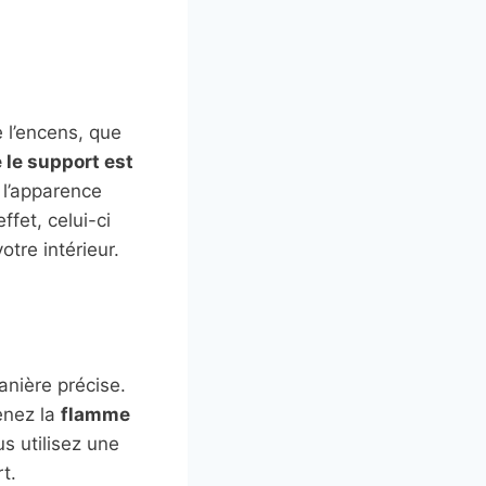
 l’encens, que
 le support est
, l’apparence
fet, celui-ci
otre intérieur.
anière précise.
enez la
flamme
s utilisez une
t.