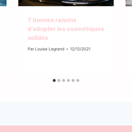
7 bonnes raisons
d’adopter les cosmétiques
solides
Par
Louise Legrand
12/12/2021