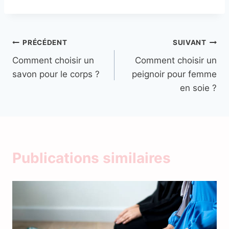
Navigation
PRÉCÉDENT
SUIVANT
Comment choisir un
Comment choisir un
de
savon pour le corps ?
peignoir pour femme
l’article
en soie ?
Publications similaires