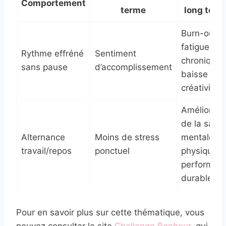
Comportement
terme
long term
Burn-out,
fatigue
Rythme effréné
Sentiment
chronique,
sans pause
d’accomplissement
baisse de
créativité
Améliorati
de la sant
Alternance
Moins de stress
mentale et
travail/repos
ponctuel
physique,
performan
durable
Pour en savoir plus sur cette thématique, vous
pouvez consulter le site
Challenge Bonheur
, qui