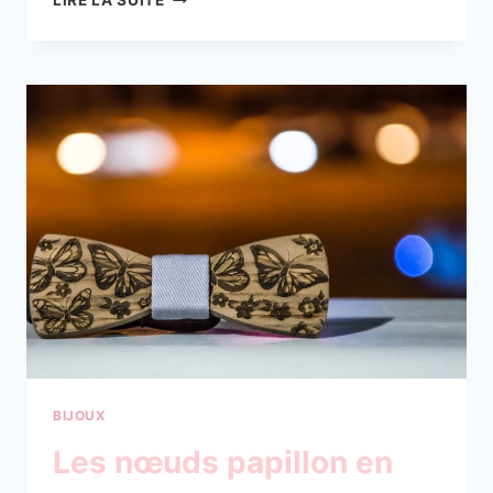
LIRE LA SUITE
TROUVER
UN
BRACELET
ARTISANAL
SUR
LE
WEB
?
BIJOUX
Les nœuds papillon en