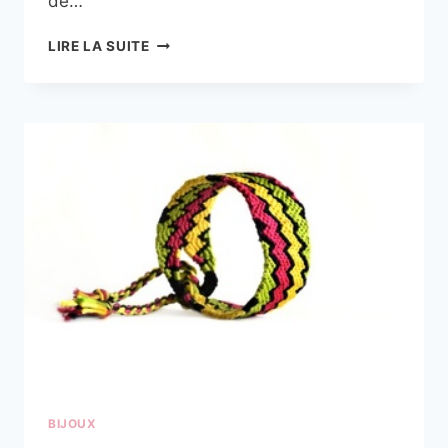
de…
LA
LIRE LA SUITE
LISTE
DES
BAGUES
ET
DES
STYLES
EXISTANTS
EN
BIJOUTERIE
BIJOUX