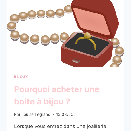
ILS
À
LA
MODE
?
BIJOUX
Pourquoi acheter une
boîte à bijou ?
Par
Louise Legrand
15/03/2021
Lorsque vous entrez dans une joaillerie