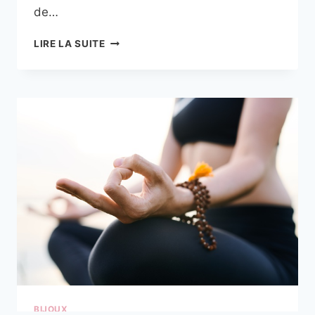
de…
QUELLES
LIRE LA SUITE
SONT
LES
PROPRIÉTÉS
BÉNÉFIQUES
DE
L’OBSIDIENNE
SUR
LA
SANTÉ
?
BIJOUX