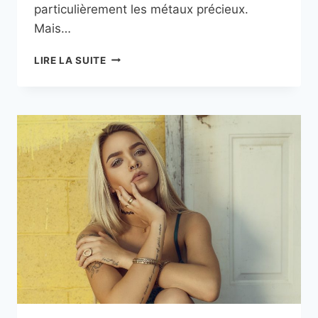
particulièrement les métaux précieux.
Mais…
À
LIRE LA SUITE
QUI
SONT
DESTINÉS
LES
BIJOUX
DE
VIKING
?