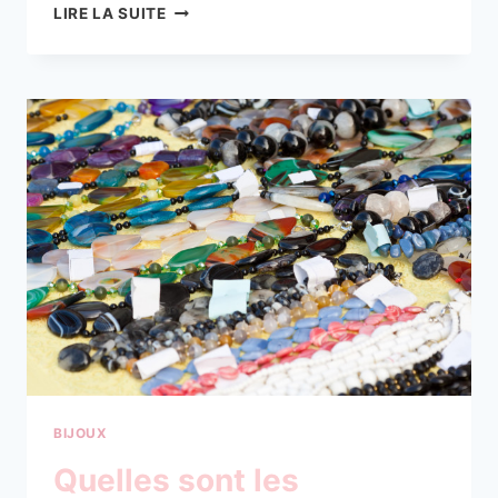
COMMENT
LIRE LA SUITE
PORTER
DES
BIJOUX
NON-
BODY
PIERCING
?
BIJOUX
Quelles sont les